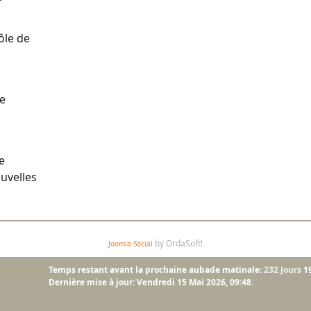
ôle de
de
e
ouvelles
by OrdaSoft!
Joomla Social
Temps restant avant la prochaine aubade matinale:
232 Jours
1
Dernière mise à jour: Vendredi 15 Mai 2026, 09:48.