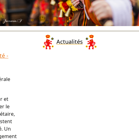
Actualités
é -
érale
r et
er le
étaire,
estent
é. Un
agement