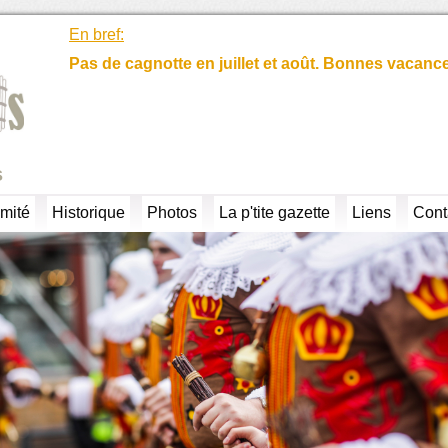
En bref:
Pas de cagnotte en juillet et août. Bonnes vacanc
s
mité
Historique
Photos
La p'tite gazette
Liens
Cont