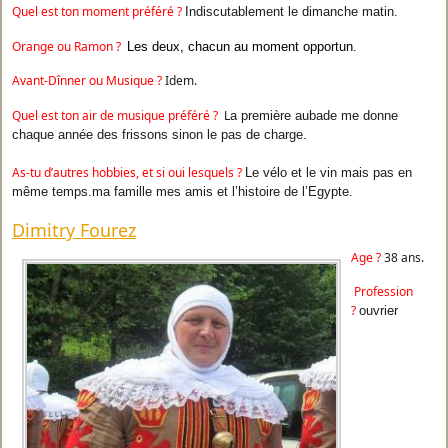
Quel est ton moment préféré ?
Indiscutablement le dimanche matin.
Orange ou Ramon ?
Les deux, chacun au moment opportun.
Avant-Dînner ou Musique ?
Idem.
Quel est ton air de musique préféré ?
L
a première aubade me donne
chaque année des frissons sinon le pas de charge.
As-tu d’autres hobbies, et si oui lesquels ?
L
e vélo et le vin mais pas en
même temps.
ma famille mes amis et l’histoire de l’Egypte.
Dimitry Fourez
Age ?
38 ans.
Profession
?
ouvrier