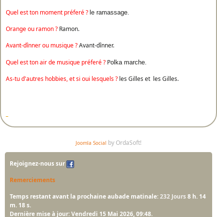
Quel est ton moment préferé ?
le ramassage.
Orange ou ramon ?
Ramon.
Avant-dînner ou musique ?
Avant-dînner.
Quel est ton air de musique préferé ?
P
olka marche.
As-tu d'autres hobbies, et si oui lesquels ?
les Gilles et les Gilles.
by OrdaSoft!
Joomla Social
Rejoignez-nous sur
Remerciements
Temps restant avant la prochaine aubade matinale:
232 Jours
8 h. 14
m. 18 s.
Dernière mise à jour: Vendredi 15 Mai 2026, 09:48.