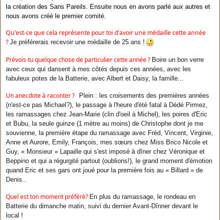
la création des Sans Pareils. Ensuite nous en avons parlé aux autres et
nous avons créé le premier comité.
Qu'est-ce que cela représente pour toi d'avoir une médaille cette année
?
Je préférerais recevoir une médaille de 25 ans !
Prévois-tu quelque chose de particulier cette année ?
Boire un bon verre
avec ceux qui dansent à mes côtés depuis ces années, avec les
fabuleux potes de la Batterie, avec Albert et Daisy, la famille...
Un anecdote à raconter ?
Plein : les croisements des premières années
(n'est-ce pas Michael?), le passage à l'heure d'été fatal à Dédé Pirmez,
les ramassages chez Jean-Marie (clin d'oeil à Michel), les poires d'Eric
et Bubu, la seule guinze (1 mètre au moins) de Christophe dont je me
souvienne, la première étape du ramassage avec Fréd, Vincent, Virginie,
Anne et Aurore, Emily, François, mes sœurs chez Miss Brico Nicole et
Guy, « Monsieur » Lapaille qui s'est imposé à dîner chez Véronique et
Beppino et qui a régurgité partout (oublions!), le grand moment d'émotion
quand Eric et ses gars ont joué pour la première fois au « Billard » de
Denis..
Quel est ton moment préféré?
En plus du ramassage, le rondeau en
Batterie du dimanche matin, suivi du dernier Avant-Dînner devant le
local !