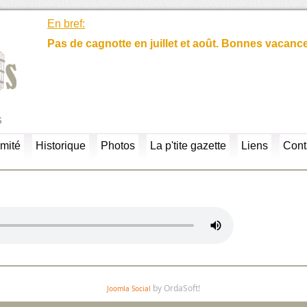
En bref:
Pas de cagnotte en juillet et août. Bonnes vacanc
s
mité
Historique
Photos
La p'tite gazette
Liens
Cont
by OrdaSoft!
Joomla Social