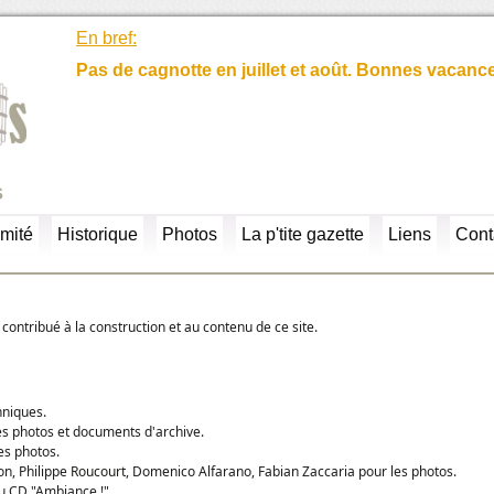
En bref:
Pas de cagnotte en juillet et août. Bonnes vacanc
s
mité
Historique
Photos
La p'tite gazette
Liens
Cont
contribué à la construction et au contenu de ce site.
hniques.
es photos et documents d'archive.
es photos.
n, Philippe Roucourt, Domenico Alfarano, Fabian Zaccaria pour les photos.
du CD "Ambiance !".