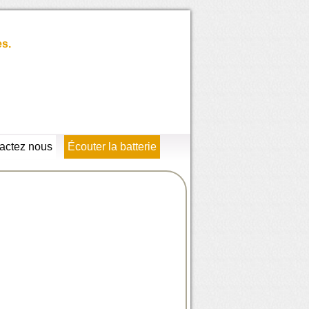
es.
actez nous
Écouter la batterie