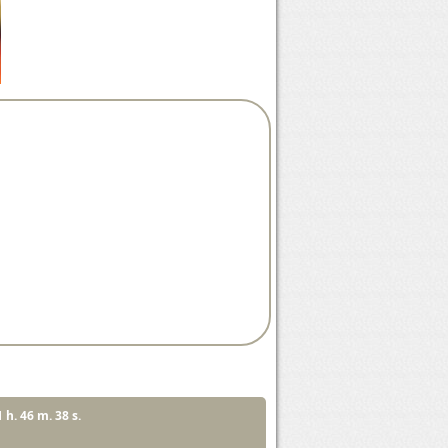
1 h. 46 m. 37 s.