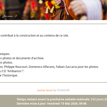
contribué à la construction et au contenu de ce site.
hniques.
es photos et documents d'archive.
es photos.
n, Philippe Roucourt, Domenico Alfarano, Fabian Zaccaria pour les photos.
du CD "Ambiance !".
 l'historique.
by OrdaSoft!
Joomla Social
Temps restant avant la prochaine aubade matinale:
232 Jours
2
Dernière mise à jour: Vendredi 15 Mai 2026, 09:48.