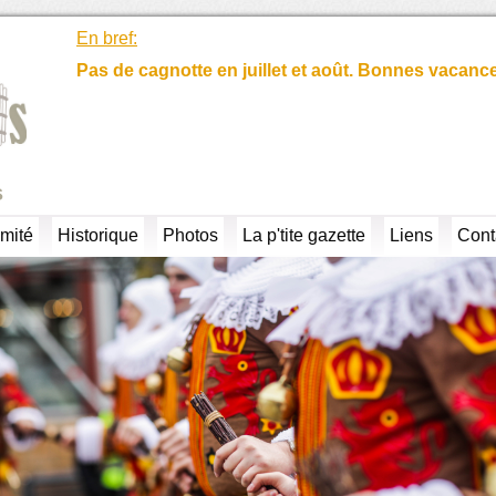
En bref:
Pas de cagnotte en juillet et août. Bonnes vacanc
s
mité
Historique
Photos
La p'tite gazette
Liens
Cont