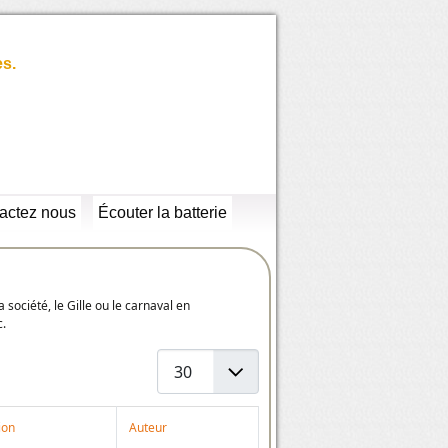
es.
actez nous
Écouter la batterie
a société, le Gille ou le carnaval en
c.
Afficher #
ion
Auteur