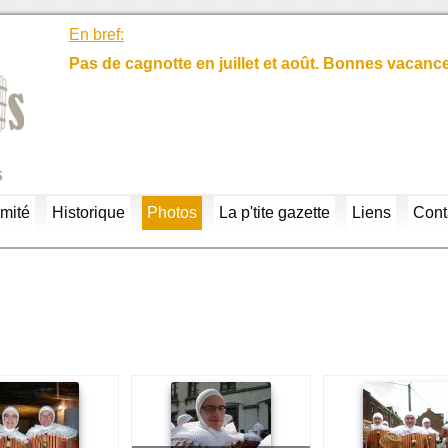
En bref:
Pas de cagnotte en juillet et août. Bonnes vacanc
s
mité
Historique
Photos
La p'tite gazette
Liens
Cont