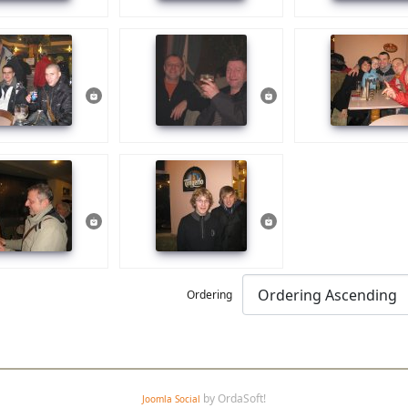
Ordering
by OrdaSoft!
Joomla Social