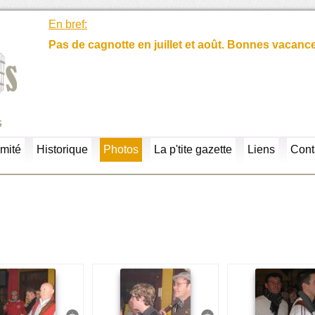
En bref:
Pas de cagnotte en juillet et août. Bonnes vacanc
s
mité
Historique
Photos
La p'tite gazette
Liens
Cont