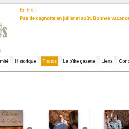
En bref:
Pas de cagnotte en juillet et août. Bonnes vacanc
s
mité
Historique
Photos
La p'tite gazette
Liens
Cont